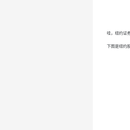
哇，纽约证券
下图是纽约股票