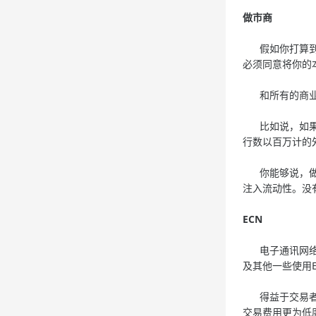
做市商
假如你打算到法
必须同意将你的
和所有的商业交
比如说，如果银行
行数以百万计的
你能够说，做市
注入流动性。没
ECN
电子通讯网络(
及其他一些使用
得益于交易者的
交易费用更为低