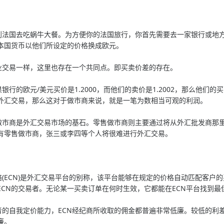
国去吃蜗牛大餐。为方便你的法国旅行，你首先需要去一家银行或地方
本国货币以他们所设定的价格换成欧元。
易一样，这里也存在一个共同点。即买卖价差的存在。
的欧元/美元买价是1.2000，而他们的卖价是1.2002，那么他们的买
外汇交易，那么这对于做市商来说，就是一笔为数相当可观的利润。
商是外汇交易市场的基石。零售做市商则主要通过将从外汇批发商那里
有零售做市商，张三或李四等个人将很难进行外汇交易。
ECN)是外汇交易平台的别称，该平台能够在规定的价格自动匹配客户
ECN的交易者。无论某一买卖订单在何时生效，它都能在ECN平台找到最
自我定价能力，ECN经纪商所收取的佣金都普遍非常低廉。较低的利差
廉。