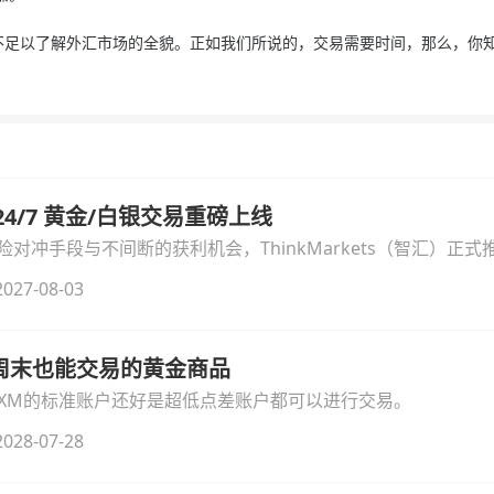
以了解外汇市场的全貌。正如我们所说的，交易需要时间，那么，你知
汇 24/7 黄金/白银交易重磅上线
冲手段与不间断的获利机会，ThinkMarkets（智汇）正式推出
细拆解本次升级的核心交易品种、杠杆配置、支持软件及交易细
027-08-03
线周末也能交易的黄金商品
论XM的标准账户还好是超低点差账户都可以进行交易。
028-07-28