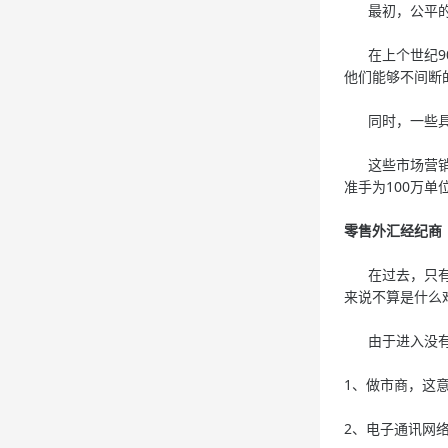
最初，公平的汇
在上个世纪90
他们能够不间断
同时，一些具有
这些市场营销机
准手为100万单
零售外汇经纪商
在过去，只有大
来说不算是什么
由于进入没有门
1、做市商，这
2、电子通讯网络