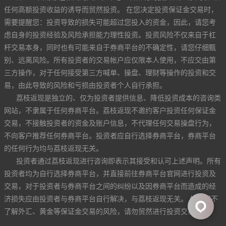
任何高额投资收益的诱导而贸然投资。 在您决定投资保证金交易时，
需要提醒您：投资导致的损失可能超过您投入的资金，因此，请您考
虑自身的投资经验及风险承担能力理性投资。投资风险不仅来自于杠
杆交易本身，同时也有可能来自于券商平台的不确定性，请您仔细甄
别、远离风险。所有投资者的交易帐户应仅限本人使用，不应交由第
三方操作，对于任何接受第三方喊单、操盘、理财等操作的投资和交
易，由此导致的风险和亏损由投资者个人自行承担。
荔枝返现是独立的、仅为投资者提供信息、降低投资成本的咨询类
网站，不隶属于任何券商平台。荔枝返现不邀约客户投资任何保证金
交易，不接触投资者的资金及账户信息，不代理任何交易操盘行为，
不向客户推荐任何券商平台。投资者应自行选择券商平台，券商平台
的任何行为均与荔枝返现无关。
投资者通过荔枝返现进行咨询即表示其接受和认可上述声明。所有
投资者均为自行选择券商平台，并直接前往券商平台官网进行投资及
交易，对于投资者与券商平台之间的纠纷以及因券商平台而造成的经
济损失应由投资者与券商平台自行解决，与荔枝返现无关。 如果您不
了解外汇、黄金等保证金交易的风险，请勿贸然进行投资交易。