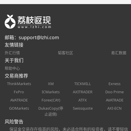
邮箱：
support@lzhi.com
友情链接
外汇行情
韬客社区
易汇数据
关于我们
帮助中心
交易商推荐
ThinkMarkets
XM
TICKMILL
Exness
FxPro
ICMarkets
AXITRADER
Doo Prime
AVATRADE
Forex(CAY)
ATFX
AVATRADE
GOMarkets
DukasCopy(停
Swissquote
AXI-ECN
止返佣)
风险警告
保证金交易存在极高的风险，未必适合所有的投资者，请不要轻信