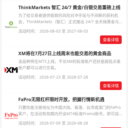
ThinkMarkets 智汇 24/7 黄金/白银交易重磅上线
为了给交易者提供极致的风险对冲手段与不间断的获利机
会，ThinkMarkets（智汇）正式推出 24/7 全天候黄金与白
银交易！本文将为您详细拆解本次升级的核心交易品种、杠
活动时间： 2026-08-03 至 2027-08-03
杆配置、支持软件及交易细则。
查看详情
XM将在7月27日上线周末也能交易的黄金商品
该品种将在MT5上线，不论XM的标准账户还好是超低点差
账户都可以进行交易。
活动时间： 2026-07-23 至 2028-07-28
查看详情
FxPro无限杠杆限时开放，把握行情新机遇
只要你是注册地址为中国大陆、香港、台湾或澳门的FxPro
客户，在活动有效期内开设MT4标准Promo账号，即可自动
解锁无限倍杠杆福利，无需额外复杂操作。
活动时间： 2026-07-09 至 2026-08-28