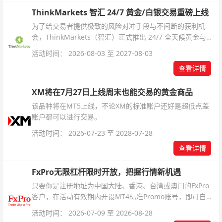
ThinkMarkets 智汇 24/7 黄金/白银交易重磅上线
为了给交易者提供极致的风险对冲手段与不间断的获利机
会，ThinkMarkets（智汇）正式推出 24/7 全天候黄金与白
银交易！本文将为您详细拆解本次升级的核心交易品种、杠
活动时间： 2026-08-03 至 2027-08-03
杆配置、支持软件及交易细则。
查看详情
XM将在7月27日上线周末也能交易的黄金商品
该品种将在MT5上线，不论XM的标准账户还好是超低点差
账户都可以进行交易。
活动时间： 2026-07-23 至 2028-07-28
查看详情
FxPro无限杠杆限时开放，把握行情新机遇
只要你是注册地址为中国大陆、香港、台湾或澳门的FxPro
客户，在活动有效期内开设MT4标准Promo账号，即可自动
解锁无限倍杠杆福利，无需额外复杂操作。
活动时间： 2026-07-09 至 2026-08-28