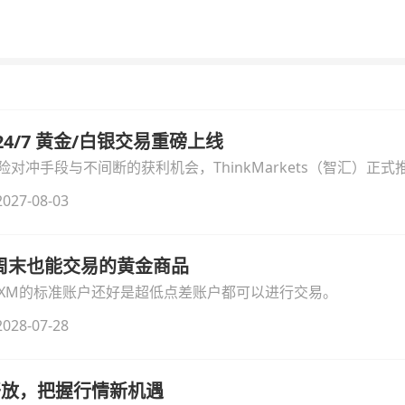
汇 24/7 黄金/白银交易重磅上线
冲手段与不间断的获利机会，ThinkMarkets（智汇）正式推出
细拆解本次升级的核心交易品种、杠杆配置、支持软件及交易细
027-08-03
线周末也能交易的黄金商品
论XM的标准账户还好是超低点差账户都可以进行交易。
028-07-28
时开放，把握行情新机遇