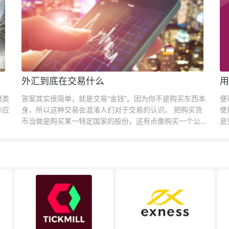
外汇到底在交易什么
用
很类
答案其实很简单，就是交易“金钱”。因为你不是购买东西本
便
你应
身，所以这种交易会混淆人们对于交易的认识。 把购买货
使
币当做是购买某一特定国家的股份，这有点像购买一个公司
息
的股票一样。货币的价格直接反映市场对于一国当前以及未
息
来经济状况的判断。