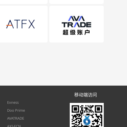
移动端访问
Exness
Doo Prime
AVATRADE
AXI-ECN