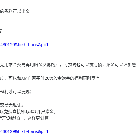
得的盈利可以出金。
算
=430129&l=zh-hans&p=1
是先用本金交易再用赠金交易的），亏损时也可以抗亏损，赠金可以增加
度：可以和XM官网平时20%入金赠金的福利同时享有。
的盈利才可以提现；
金交易无返佣。
以免费直接领取30$开户赠金。
新开设新账户，这样更划算
=430129&l=zh-hans&p=1