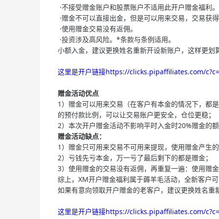
·不接受赠金账户和股票账户不适用此开户赠金福利。
·赠金不可以直接出金，但是可以用来交易，交易获
·使用赠金交易没有返佣。
·投资涉及高风险。*条款与条例适用。
小额入金，建议更换姓名重新开设新账户，这样更划
这里是开户链接https://clicks.pipaffiliates.com/c?c
赠金活动优点
1）赠金可以用来交易（在客户有本金的情况下，都
的预付款比例，可以让交易账户更安全，仓位更稳；
2）本次开户赠金活动不影响平时入金时20%赠金的额
赠金活动缺点：
1）赠金只可用来交易不可用来提现，使用赠金产生
2）亏钱先亏本金，万一亏了最后剩下的都是赠金；
3）使用赠金的交易没有返佣，再重复一遍：使用赠
综上，XM开户赠金福利属于薅羊毛活动，全新客户可
如果有意向领取开户赠金的老客户，建议更换姓名重
这里是开户链接https://clicks.pipaffiliates.com/c?c