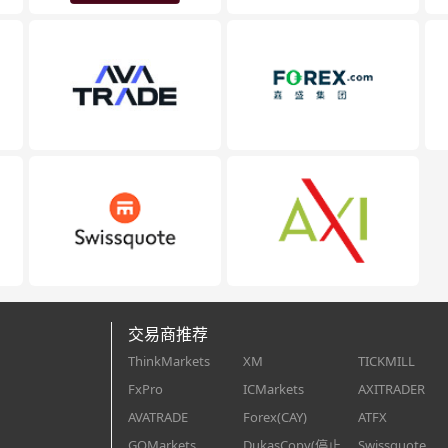
交易商推荐
ThinkMarkets
XM
TICKMILL
FxPro
ICMarkets
AXITRADER
AVATRADE
Forex(CAY)
ATFX
GOMarkets
DukasCopy(停止
Swissquote