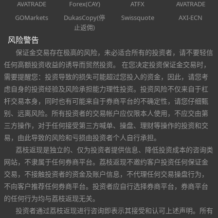
AVATRADE
Forex(CAY)
ATFX
AVATRADE
GOMarkets
DukasCopy(停
Swissquote
AXI-ECN
止返佣)
风险警告
保证金交易存在极高的风险，未必适合所有的投资者，请不要轻信
任何高额投资收益的诱导而贸然投资。 在您决定投资保证金交易时，
需要提醒您：投资导致的损失可能超过您投入的资金，因此，请您考
虑自身的投资经验及风险承担能力理性投资。投资风险不仅来自于杠
杆交易本身，同时也有可能来自于券商平台的不确定性，请您仔细甄
别、远离风险。所有投资者的交易帐户应仅限本人使用，不应交由第
三方操作，对于任何接受第三方喊单、操盘、理财等操作的投资和交
易，由此导致的风险和亏损由投资者个人自行承担。
荔枝返现是独立的、仅为投资者提供信息、降低投资成本的咨询类
网站，不隶属于任何券商平台。荔枝返现不邀约客户投资任何保证金
交易，不接触投资者的资金及账户信息，不代理任何交易操盘行为，
不向客户推荐任何券商平台。投资者应自行选择券商平台，券商平台
的任何行为均与荔枝返现无关。
投资者通过荔枝返现进行咨询即表示其接受和认可上述声明。所有