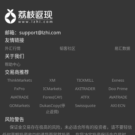
邮箱：
support@lzhi.com
友情链接
外汇行情
韬客社区
易汇数据
关于我们
帮助中心
交易商推荐
ThinkMarkets
XM
TICKMILL
Exness
FxPro
ICMarkets
AXITRADER
Doo Prime
AVATRADE
Forex(CAY)
ATFX
AVATRADE
GOMarkets
DukasCopy(停
Swissquote
AXI-ECN
止返佣)
风险警告
保证金交易存在极高的风险，未必适合所有的投资者，请不要轻信
任何高额投资收益的诱导而贸然投资。 在您决定投资保证金交易时，