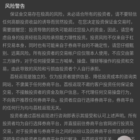
风险警告
保证金交易存在极高的风险，未必适合所有的投资者，请不要轻信
任何高额投资收益的诱导而贸然投资。 在您决定投资保证金交易时，
需要提醒您：投资导致的损失可能超过您投入的资金，因此，请您考
虑自身的投资经验及风险承担能力理性投资。投资风险不仅来自于杠
杆交易本身，同时也有可能来自于券商平台的不确定性，请您仔细甄
别、远离风险。所有投资者的交易帐户应仅限本人使用，不应交由第
三方操作，对于任何接受第三方喊单、操盘、理财等操作的投资和交
易，由此导致的风险和亏损由投资者个人自行承担。
荔枝返现是独立的、仅为投资者提供信息、降低投资成本的咨询类
网站，不隶属于任何券商平台。荔枝返现不邀约客户投资任何保证金
交易，不接触投资者的资金及账户信息，不代理任何交易操盘行为，
不向客户推荐任何券商平台。投资者应自行选择券商平台，券商平台
的任何行为均与荔枝返现无关。
投资者通过荔枝返现进行咨询即表示其接受和认可上述声明。所有
投资者均为自行选择券商平台，并直接前往券商平台官网进行投资及
交易，对于投资者与券商平台之间的纠纷以及因券商平台而造成的经
济损失应由投资者与券商平台自行解决，与荔枝返现无关。 如果您不