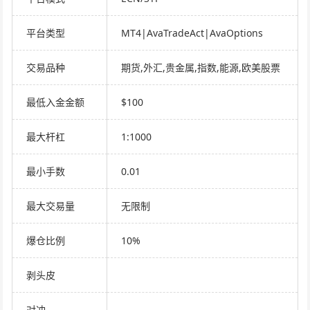
平台类型
MT4|AvaTradeAct|AvaOptions
交易品种
期货,外汇,贵金属,指数,能源,欧美股票
最低入金金额
$100
最大杆杠
1:1000
最小手数
0.01
最大交易量
无限制
爆仓比例
10%
剥头皮
对冲