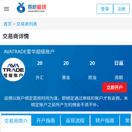
登录
注册
首页
>
交易商列表
交易商详情
AVATRADE爱华超级账户
20
20
20
日返
外汇
黄金
原油
周期
立即开户
返佣以账户绑定荔枝时间为准，即绑定通过审核的账户才有返佣，未
绑定账户之前所产生的佣金不退不补。
开户指南
返现流程
转户指南
常
交易商简介