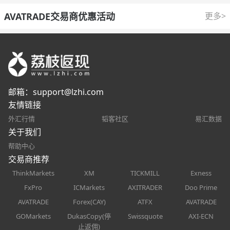
AVATRADE交易商优惠活动
更多>
邮箱：
support@lzhi.com
友情链接
外汇行情
韬客社区
易汇数据
关于我们
帮助中心
交易商推荐
ThinkMarkets
XM
TICKMILL
Exness
FxPro
ICMarkets
AXITRADER
Doo Prime
AVATRADE
Forex(CAY)
ATFX
AVATRADE
GOMarkets
DukasCopy(停
Swissquote
AXI-ECN
止返佣)