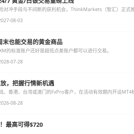
汇 24/7 黄金/白银交易重磅上线
冲手段与不间断的获利机会，ThinkMarkets（智汇）正式推出
细拆解本次升级的核心交易品种、杠杆配置、支持软件及交易细
027-08-03
线周末也能交易的黄金商品
论XM的标准账户还好是超低点差账户都可以进行交易。
028-07-28
时开放，把握行情新机遇
、香港、台湾或澳门的FxPro客户，在活动有效期内开设MT4标
无需额外复杂操作。
026-08-28
！最高可得$720