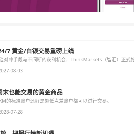
汇 24/7 黄金/白银交易重磅上线
冲手段与不间断的获利机会，ThinkMarkets（智汇）正式推出
细拆解本次升级的核心交易品种、杠杆配置、支持软件及交易细
027-08-03
线周末也能交易的黄金商品
论XM的标准账户还好是超低点差账户都可以进行交易。
028-07-28
时开放，把握行情新机遇